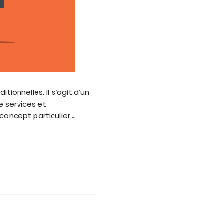
ionnelles. Il s’agit d’un
e services et
oncept particulier….