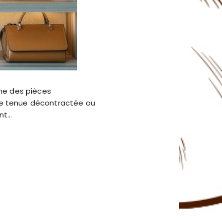
me des pièces
une tenue décontractée ou
ent…