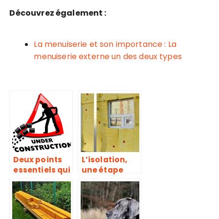
Découvrez également :
La menuiserie et son importance : La
menuiserie externe un des deux types
Deux points
L’isolation,
essentiels qui
une étape
concourent à
importante
l’obtention
de la
d’un bon
construction
devis