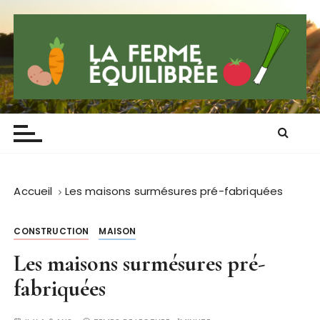
P
a
s
s
e
r
Lafermeequilibre
Blog qui sent la province
a
u
c
o
n
Accueil
Les maisons surmésures pré-fabriquées
t
e
CONSTRUCTION
MAISON
n
Les maisons surmésures pré-
u
fabriquées