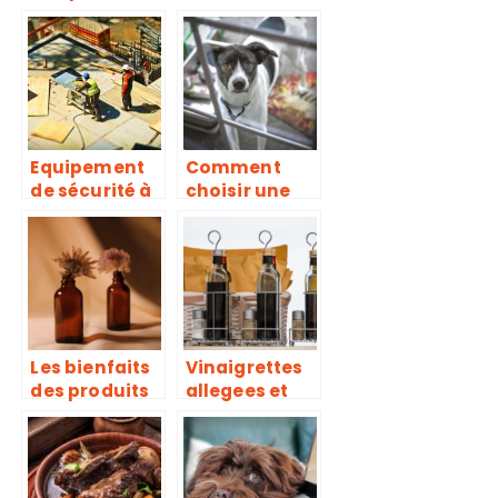
crise.
perchoir
poule
Equipement
Comment
de sécurité à
choisir une
mettre sur le
chatiere pour
lieu de travail
votre animal
: les
?
essentiels à
savoir
Les bienfaits
Vinaigrettes
des produits
allegees et
bio, naturels
sans huile :
et
l’alternative
ecologiques
sante pour
pour notre
vos salades