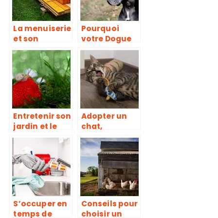
La menuiserie
Pourquoi
et son
votre Dogue
importance :
Allemand
La menuiserie
fugue?
externe un
des deux
types
Entretenir son
Adopter un
jardin et le
chat,
décorer
comment s’y
prendre
S’occuper en
Conseils pour
temps de
choisir un