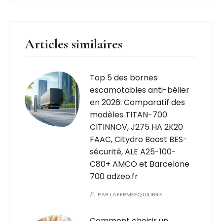
AMCO et
Barcelone 700
adzeo.fr
Articles similaires
Top 5 des bornes
escamotables anti-bélier
en 2026: Comparatif des
modèles TITAN-700
CITINNOV, J275 HA 2K20
FAAC, Citydro Boost BES-
sécurité, ALE A25-100-
C80+ AMCO et Barcelone
700 adzeo.fr
PAR
LAFERMEEQUILIBRE
Comment choisir un