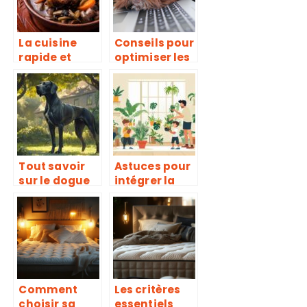
sante
La cuisine
Conseils pour
rapide et
optimiser les
délicieuse au
depenses de
quotidien
sante pour
avec le
votre animal
Thermomix
de
compagnie
Tout savoir
Astuces pour
sur le dogue
intégrer la
allemand : un
verdure à
compagnon
votre vie
imposant et
quotidienne
affectueux
en famille
Comment
Les critères
choisir sa
essentiels