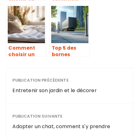
literie pour
pour bien
améliorer la
choisir son
qualité de
matelas pour
votre
un sommeil
sommeil
réparateur
Comment
Top 5 des
choisir un
bornes
matelas de
escamotable
meilleure
s anti-bélier
qualité pour
en 2026:
un sommeil
PUBLICATION PRÉCÉDENTE
Comparatif
réparateur
des modèles
Entretenir son jardin et le décorer
TITAN-700
CITINNOV,
J275 HA 2K20
FAAC, Citydro
PUBLICATION SUIVANTE
Boost BES-
Adopter un chat, comment s'y prendre
sécurité, ALE
A25-100-C80+