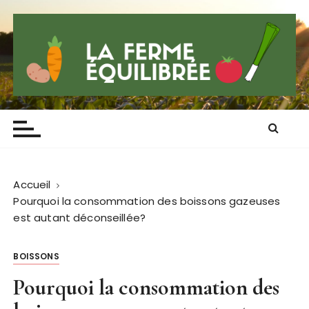
P
a
s
s
e
r
Lafermeequilibre
Blog qui sent la province
a
u
c
o
n
Accueil
t
Pourquoi la consommation des boissons gazeuses
e
est autant déconseillée?
n
u
BOISSONS
Pourquoi la consommation des