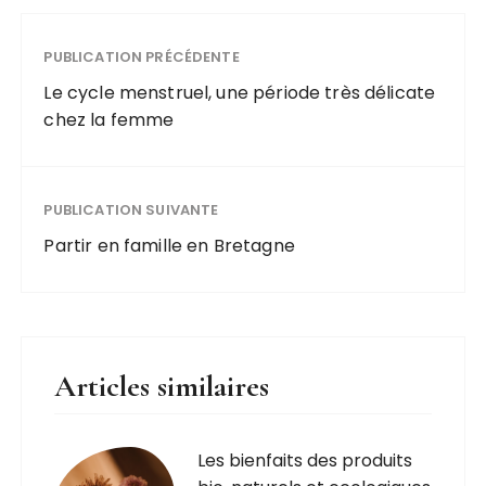
mais
et
investisseme
ecologiques
nt rentable
PUBLICATION PRÉCÉDENTE
pour notre
sur le long
sante
Le cycle menstruel, une période très délicate
terme
chez la femme
PUBLICATION SUIVANTE
Partir en famille en Bretagne
Articles similaires
Les bienfaits des produits