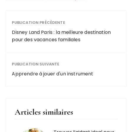
peut-elle
une période
remplacer
très délicate
l’appareil à
chez la
ECG ?
PUBLICATION PRÉCÉDENTE
femme
Disney Land Paris : la meilleure destination
pour des vacances familiales
PUBLICATION SUIVANTE
Apprendre à jouer d'un instrument
Articles similaires