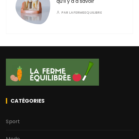
qu’il y a a savoir
PAR
LAFERMEEQUILIBRE
CATÉGORIES
Sport
Mode