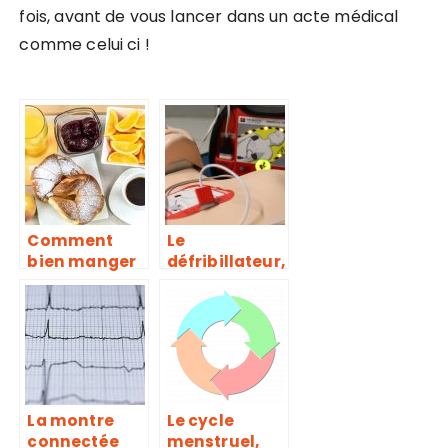
fois, avant de vous lancer dans un acte médical
comme celui ci !
Comment
Le
bien manger
défribillateur,
sans gluten ?
utile à la
réanimation
en cas d’arrêt
cardiaque
La montre
Le cycle
connectée
menstruel,