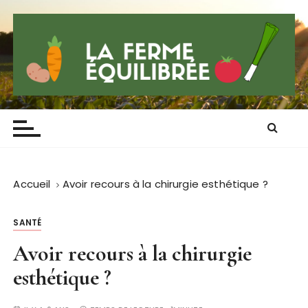
P
a
s
s
e
r
Lafermeequilibre
Blog qui sent la province
a
u
c
o
n
Accueil
Avoir recours à la chirurgie esthétique ?
t
e
SANTÉ
n
Avoir recours à la chirurgie
u
esthétique ?